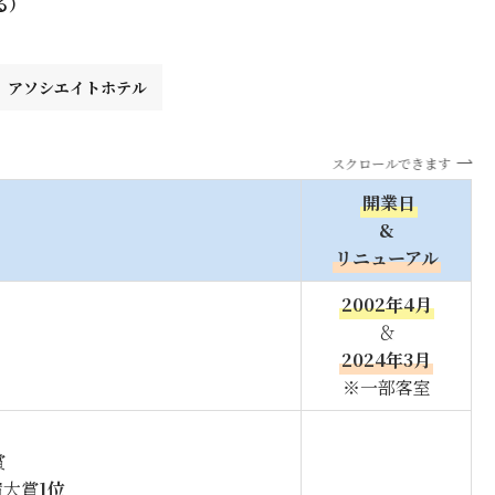
る）
アソシエイト
ホテル
スクロールできます
開業日
&
リニューアル
2002年4月
＆
2024年3月
※一部客室
賞
宿大賞
1位