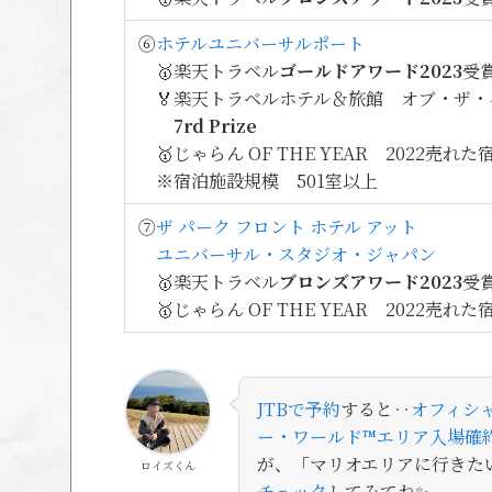
⑥
ホテルユニバーサルポート
🥇楽天トラベル
ゴールドアワード2023
受
🏅楽天トラベルホテル＆旅館 オブ・ザ・イ
7rd Prize
🥇じゃらん OF THE YEAR 2022売れた
※宿泊施設規模 501室以上
⑦
ザ パーク フロント ホテル アット
ユニバーサル・スタジオ・ジャパン
🥇楽天トラベル
ブロンズアワード2023
受
🥇じゃらん OF THE YEAR 2022売れた
JTBで予約
すると‥
オフィシ
ー・ワールド™エリア入場確
が、「マリオエリアに行きた
ロイズくん
チェック
してみてね✨