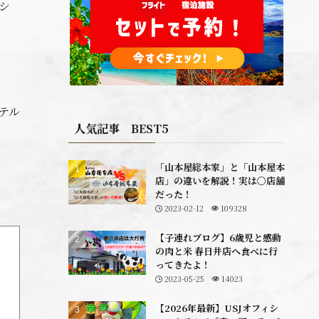
シ
テル
人気記事 BEST5
「山本屋総本家」と「山本屋本
店」の違いを解説！実は〇店舗
だった！
2023-02-12
109328
【子連れブログ】6歳児と感動
の肉と米 春日井店へ食べに行
ってきたよ！
2023-05-25
14023
【2026年最新】USJオフィシ