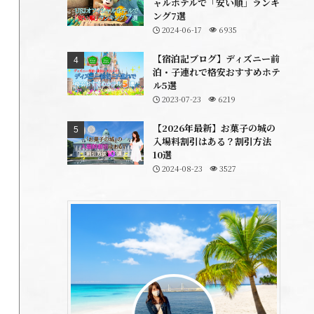
ャルホテルで「安い順」ランキ
ング7選
2024-06-17
6935
【宿泊記ブログ】ディズニー前
泊・子連れで格安おすすめホテ
ル5選
2023-07-23
6219
【2026年最新】お菓子の城の
入場料割引はある？割引方法
10選
2024-08-23
3527