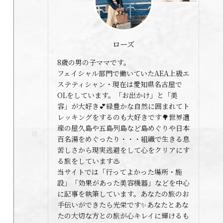
ローズ
8歳の男の子ママです。
フェイシャル部門で働いていたAEA上級エ
ステティシャン・現在は愛知県名古屋で
OLをしています。「お出かけ」と「美
容」が大好き💕緑豊かな自然に囲まれてト
レッキングをするのも大好きです🌳世界遺
産の屋久島や五島列島など島めぐりや日本
百名湯をめぐったり・・・組織で生きる息
苦しさから現実逃避をして心をクリアにす
る旅をしています♨️
当サイトでは「行ってよかった場所・施
設」「効果があった美容機器」などを中心
に記事を執筆しています。あなたの旅のお
手伝いができたら光栄です✨あなたとあな
たの大切な方との旅が心キレイに輝けるも