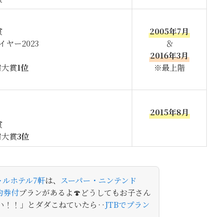
賞
2005年7月
ヤー2023
＆
2016年3月
宿大賞
1位
※最上階
2015年8月
賞
宿大賞
3位
ャルホテル7軒
は、
スーパー・ニンテンド
約券付
プランがあるよ🍄どうしてもお子さん
い！！」とダダこねていたら‥
JTBでプラン