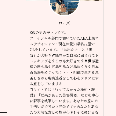
ローズ
8歳の男の子ママです。
フェイシャル部門で働いていたAEA上級エ
ステティシャン・現在は愛知県名古屋で
OLをしています。「お出かけ」と「美
容」が大好き💕緑豊かな自然に囲まれてト
レッキングをするのも大好きです🌳世界遺
産の屋久島や五島列島など島めぐりや日本
百名湯をめぐったり・・・組織で生きる息
苦しさから現実逃避をして心をクリアにす
る旅をしています♨️
当サイトでは「行ってよかった場所・施
設」「効果があった美容機器」などを中心
に記事を執筆しています。あなたの旅のお
手伝いができたら光栄です✨あなたとあな
たの大切な方との旅が心キレイに輝けるも