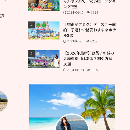
ャルホテルで「安い順」ランキ
ング7選
2024-06-17
6924
辺
【宿泊記ブログ】ディズニー前
泊・子連れで格安おすすめホテ
ル5選
2023-07-23
6219
【2026年最新】お菓子の城の
入場料割引はある？割引方法
10選
2024-08-23
3516