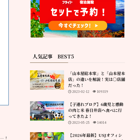
人気記事 BEST5
「山本屋総本家」と「山本屋本
店」の違いを解説！実は〇店舗
だった！
2023-02-12
109319
【子連れブログ】6歳児と感動
の肉と米 春日井店へ食べに行
ってきたよ！
2023-05-25
14014
【2026年最新】USJオフィシ
…！