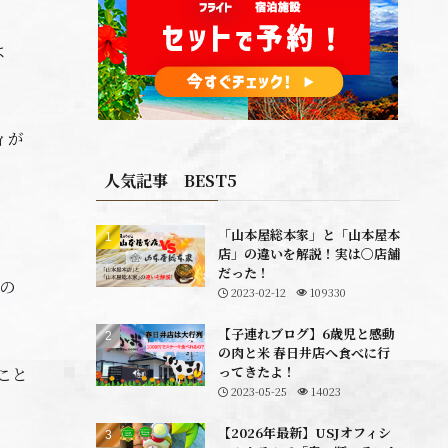
よ
ィが
人気記事 BEST5
「山本屋総本家」と「山本屋本
店」の違いを解説！実は〇店舗
だった！
の
2023-02-12
109330
【子連れブログ】6歳児と感動
の肉と米 春日井店へ食べに行
ってきたよ！
こと
2023-05-25
14023
【2026年最新】USJオフィシ