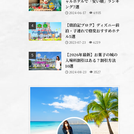
ャルホテルで「安い順」ランキ
ング7選
2024-06-17
6935
【宿泊記ブログ】ディズニー前
泊・子連れで格安おすすめホテ
ル5選
2023-07-23
6219
【2026年最新】お菓子の城の
入場料割引はある？割引方法
10選
2024-08-23
3527