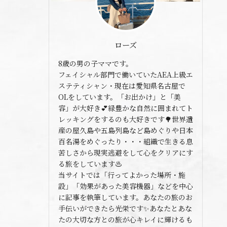
ローズ
8歳の男の子ママです。
フェイシャル部門で働いていたAEA上級エ
ステティシャン・現在は愛知県名古屋で
OLをしています。「お出かけ」と「美
容」が大好き💕緑豊かな自然に囲まれてト
レッキングをするのも大好きです🌳世界遺
産の屋久島や五島列島など島めぐりや日本
百名湯をめぐったり・・・組織で生きる息
苦しさから現実逃避をして心をクリアにす
る旅をしています♨️
当サイトでは「行ってよかった場所・施
設」「効果があった美容機器」などを中心
に記事を執筆しています。あなたの旅のお
手伝いができたら光栄です✨あなたとあな
たの大切な方との旅が心キレイに輝けるも