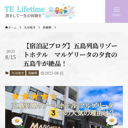
MENU
ホーム
九州地方
長崎県
【宿泊記ブログ】五島列島リゾー
2023
トホテル マルゲリータの夕食の
8/15
五島牛が絶品！
九州地方
長崎県
2023-08-15