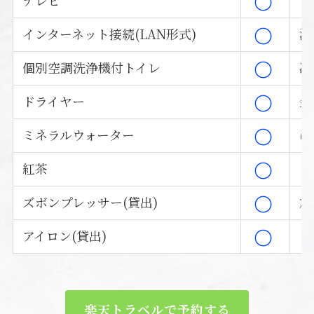
テレビ
電
インターネット接続(LAN形式)
湯
個別空調洗浄機付トイレ
冷
ドライヤー
金
ミネラルウォーター
ほ
紅茶
コ
ズボンプレッサー(貸出)
加
アイロン(貸出)
楽天トラベルで予約する