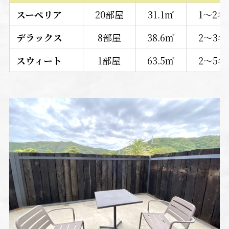
スーペリア
20部屋
31.1㎡
1～2名
デラックス
8部屋
38.6㎡
2～3名
スウィート
1部屋
63.5㎡
2～5名