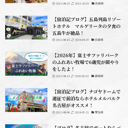
2023-08-15
2023-10-19
長崎県
【宿泊記ブログ】五島列島リゾー
トホテル マルゲリータの夕食の
五島牛が絶品！
2023-08-15
2024-04-19
長崎県
【2026年】富士サファリパーク
のふれあい牧場で6歳児が餌やり
をしたよ！
2023-08-14
2026-05-03
静岡県
【宿泊記ブログ】ナゴヤドームで
遠征で前泊ならホテルメルパルク
名古屋がオススメ！
2023-08-08
2024-05-21
愛知県
【ブログ】名古屋でデートならバ