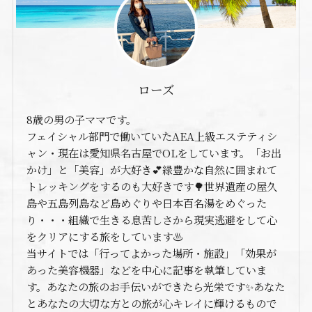
ローズ
8歳の男の子ママです。
フェイシャル部門で働いていたAEA上級エステティシ
ャン・現在は愛知県名古屋でOLをしています。「お出
かけ」と「美容」が大好き💕緑豊かな自然に囲まれて
トレッキングをするのも大好きです🌳世界遺産の屋久
島や五島列島など島めぐりや日本百名湯をめぐった
り・・・組織で生きる息苦しさから現実逃避をして心
をクリアにする旅をしています♨️
当サイトでは「行ってよかった場所・施設」「効果が
あった美容機器」などを中心に記事を執筆していま
す。あなたの旅のお手伝いができたら光栄です✨あなた
とあなたの大切な方との旅が心キレイに輝けるもので